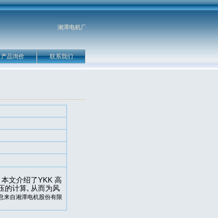
湘潭电机厂专业生产高压电机、高压电动机、y系列三相异步
产品询价
联系我们
司
本文介绍了YKK 高
的计算, 从而为风
息来自
湘潭电机股份有限